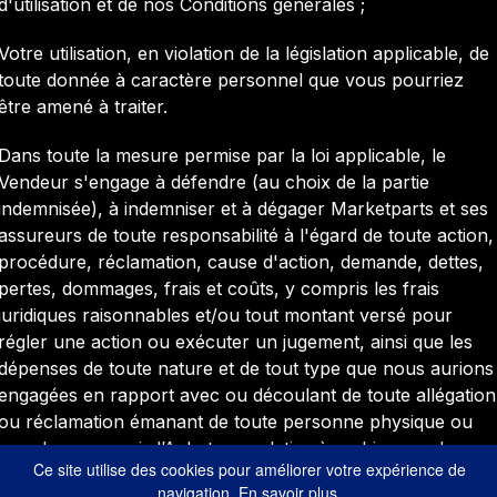
d'utilisation et de nos Conditions générales ;
Votre utilisation, en violation de la législation applicable, de
toute donnée à caractère personnel que vous pourriez
être amené à traiter.
Dans toute la mesure permise par la loi applicable, le
Vendeur s'engage à défendre (au choix de la partie
indemnisée), à indemniser et à dégager Marketparts et ses
assureurs de toute responsabilité à l'égard de toute action,
procédure, réclamation, cause d'action, demande, dettes,
pertes, dommages, frais et coûts, y compris les frais
juridiques raisonnables et/ou tout montant versé pour
régler une action ou exécuter un jugement, ainsi que les
dépenses de toute nature et de tout type que nous aurions
engagées en rapport avec ou découlant de toute allégation
ou réclamation émanant de toute personne physique ou
morale, y compris l’Acheteur, relative à un bien vendu par
Ce site utilise des cookies pour améliorer votre expérience de
le Vendeur via les Services.
navigation. En savoir plus.